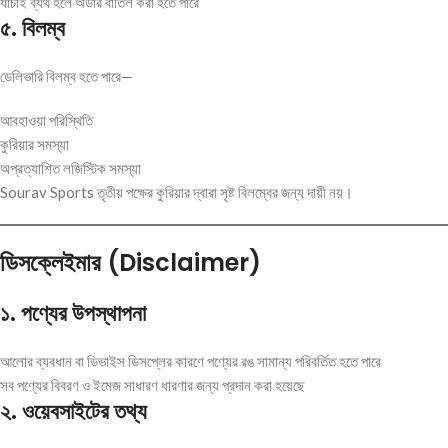
যাচাই ব্যর্থ হলে অর্ডার বাতিল করা হতে পারে
৫
.
বিলম্ব
ডেলিভারি বিলম্ব হতে পারে—
আবহাওয়া পরিস্থিতি
কুরিয়ার সমস্যা
অপ্রত্যাশিত লজিস্টিক সমস্যা
Sourav Sports তৃতীয় পক্ষের কুরিয়ার দ্বারা সৃষ্ট বিলম্বের জন্য দায়ী নয়।
ডিসক্লেইমার (Disclaimer)
১
.
পণ্যের
উপস্থাপনা
আলোর ব্যবধান বা ডিভাইস ডিসপ্লের কারণে পণ্যের রঙ সামান্য পরিবর্তিত হতে পারে
সব পণ্যের বিবরণ ও ইমেজ সাধারণ ধারণার জন্য প্রদান করা হয়েছে
২
.
ওয়েবসাইটের
তথ্য