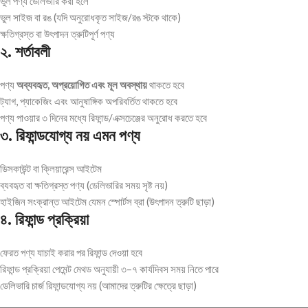
ভুল পণ্য ডেলিভারি করা হলে
ভুল সাইজ বা রঙ (যদি অনুরোধকৃত সাইজ/রঙ স্টকে থাকে)
ক্ষতিগ্রস্ত বা উৎপাদন ত্রুটিপূর্ণ পণ্য
২
.
শর্তাবলী
পণ্য
অব্যবহৃত,
অপ্রয়োগিত
এবং
মূল
অবস্থায়
থাকতে হবে
ট্যাগ, প্যাকেজিং এবং আনুষাঙ্গিক অপরিবর্তিত থাকতে হবে
পণ্য পাওয়ার ৩ দিনের মধ্যে রিফান্ড/এক্সচেঞ্জের অনুরোধ করতে হবে
৩
.
রিফান্ডযোগ্য
নয়
এমন
পণ্য
ডিসকাউন্ট বা ক্লিয়ারেন্স আইটেম
ব্যবহৃত বা ক্ষতিগ্রস্ত পণ্য (ডেলিভারির সময় সৃষ্ট নয়)
হাইজিন সংক্রান্ত আইটেম যেমন স্পোর্টস ব্রা (উৎপাদন ত্রুটি ছাড়া)
৪
.
রিফান্ড
প্রক্রিয়া
ফেরত পণ্য যাচাই করার পর রিফান্ড দেওয়া হবে
রিফান্ড প্রক্রিয়া পেমেন্ট মেথড অনুযায়ী ৩–৭ কার্যদিবস সময় নিতে পারে
ডেলিভারি চার্জ রিফান্ডযোগ্য নয় (আমাদের ত্রুটির ক্ষেত্রে ছাড়া)