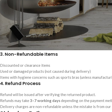
Wrong product delivered
Wrong size or color (if requested size/color was available)
Damaged or manufacturing defect
2. Conditions
Items must be unused, unwashed, and in original condition.
Tags, packaging, and accessories must remain intact.
Request must be made within
3 days
of receiving the product.
3. Non-Refundable Items
Discounted or clearance items
Used or damaged products (not caused during delivery)
Items with hygiene concerns such as sports bras (unless manufactur
4. Refund Process
Refund will be issued after verifying the returned product.
Refunds may take
3–7 working days
depending on the payment met
Delivery charges are non-refundable unless the mistake is from our 