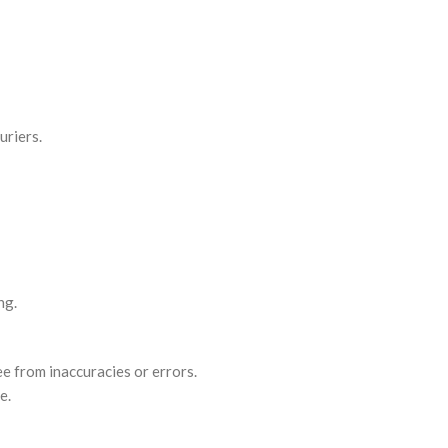
uriers.
ng.
e from inaccuracies or errors.
e.