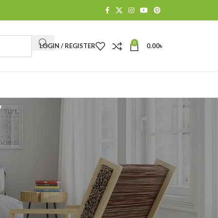
0
LOGIN / REGISTER
0.00
৳
y
CATEGORIES
No categories
RECENT POSTS