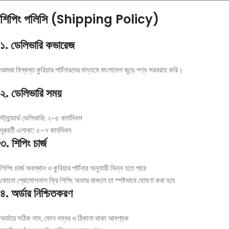
শিপিং
পলিসি (Shipping Policy)
১
.
ডেলিভারি
কভারেজ
আমরা বিশ্বস্ত কুরিয়ার পার্টনারদের মাধ্যমে বাংলাদেশ জুড়ে পণ্য সরবরাহ করি।
২
.
ডেলিভারি
সময়
স্ট্যান্ডার্ড ডেলিভারি: ২–৫ কার্যদিবস
দূরবর্তী এলাকা: ৫–৭ কার্যদিবস
৩
.
শিপিং
চার্জ
শিপিং চার্জ অবস্থান ও কুরিয়ার পার্টনার অনুযায়ী ভিন্ন হতে পারে
কোনো প্রোমোশনাল ফ্রি শিপিং অফার থাকলে তা স্পষ্টভাবে ঘোষণা করা হবে
৪
.
অর্ডার
নিশ্চিতকরণ
অর্ডারে সঠিক নাম, ফোন নম্বর ও ঠিকানা থাকা আবশ্যক