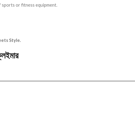
f sports or fitness equipment.
ets Style.
লেইমার