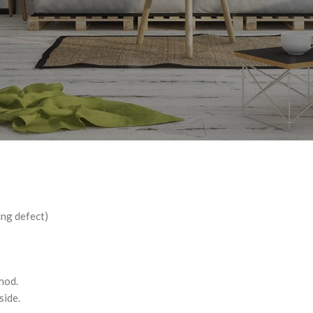
ing defect)
hod.
side.